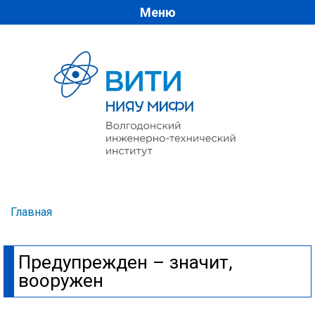
Меню
Перейти к
основному
содержанию
Главная
Вы здесь
Предупрежден – значит,
вооружен