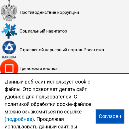
Противодействие коррупции
Социальный навигатор
Отраслевой карьерный портал Росатома
Тревожная кнопка
Данный веб-сайт использует cookie-
Политика НИЯУ МИФИ в отношении обработки
файлы. Это позволяет делать сайт
персональных данных
удобнее для пользователей. С
Система обеспечения качества образовательной
политикой обработки cookie-файлов
деятельности
можно ознакомиться по ссылке
Согласен
(подробнее)
. Продолжая
Официальный сайт ВИТИ НИЯУ МИФИ
© Viti-Mephi.ru
2010—2026
использовать данный сайт, вы