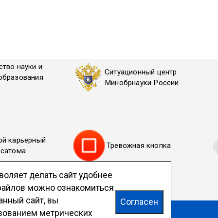
ство науки и
Ситуационный центр
образования
Минобрнауки России
ой карьерный
Тревожная кнопка
осатома
воляет делать сайт удобнее
-файлов можно ознакомиться
анный сайт, вы
Согласен
10—2026
ьзованием метрических