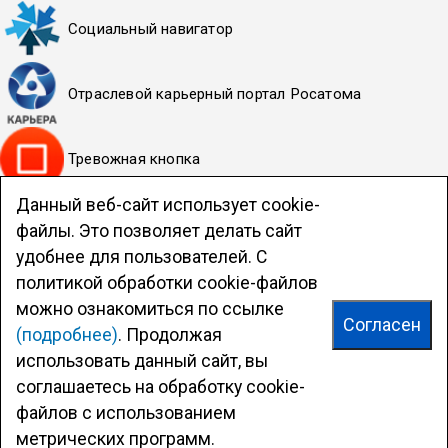
Социальный навигатор
Отраслевой карьерный портал Росатома
Тревожная кнопка
Данный веб-сайт использует cookie-
Политика НИЯУ МИФИ в отношении обработки
файлы. Это позволяет делать сайт
персональных данных
удобнее для пользователей. С
Система обеспечения качества образовательной
политикой обработки cookie-файлов
деятельности
можно ознакомиться по ссылке
Согласен
(подробнее)
. Продолжая
Официальный сайт ВИТИ НИЯУ МИФИ
© Viti-Mephi.ru
2010—2026
использовать данный сайт, вы
Волгодонский инженерно-технический институт НИЯУ
соглашаетесь на обработку cookie-
МИФИ (ВИТИ НИЯУ МИФИ).
файлов с использованием
Все права защищены. 347360 г. Волгодонск, ул. Ленина, д.
метрических программ.
73/94. т.: 8(8639) 22-57-64 • www.viti-mephi.ru • viti@mephi.ru