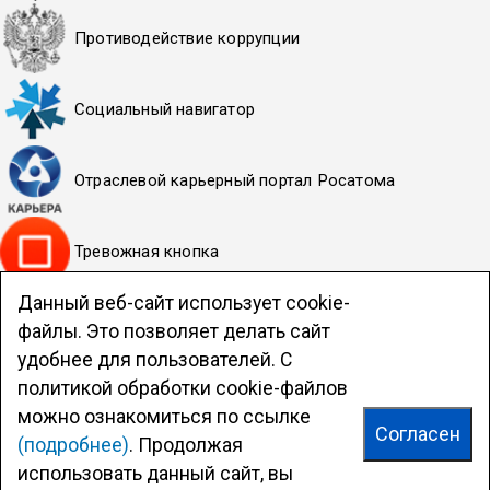
Противодействие коррупции
Социальный навигатор
Отраслевой карьерный портал Росатома
Тревожная кнопка
Данный веб-сайт использует cookie-
Политика НИЯУ МИФИ в отношении обработки
файлы. Это позволяет делать сайт
персональных данных
удобнее для пользователей. С
Система обеспечения качества образовательной
политикой обработки cookie-файлов
деятельности
можно ознакомиться по ссылке
Согласен
(подробнее)
. Продолжая
Официальный сайт ВИТИ НИЯУ МИФИ
© Viti-Mephi.ru
2010—2026
использовать данный сайт, вы